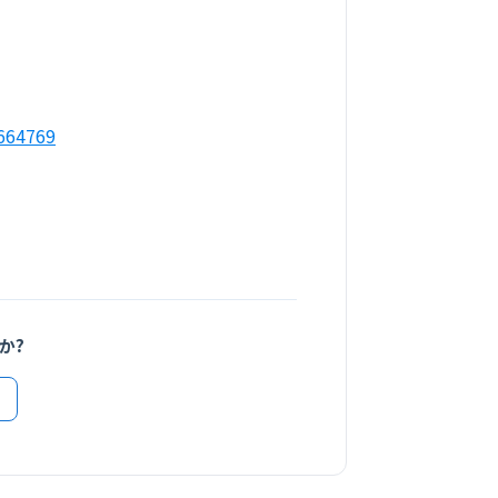
664769
か?